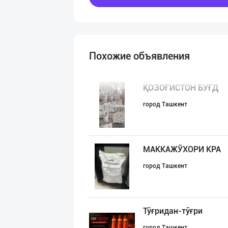
Похожие объявления
ҚОЗОҒИСТОН БУҒД
город Ташкент
МАККАЖЎХОРИ КРА
город Ташкент
Тўғридан-тўғри
город Ташкент