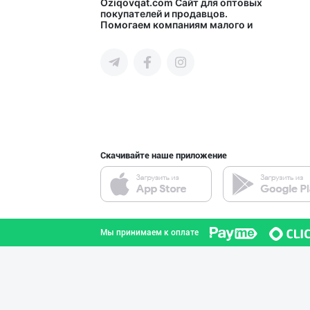
"SHAMS PRO FOOD
Oziqovqat.com
Сайт для оптовых
покупателей и продавцов.
Помогаем компаниям малого и
город Ташкент
среднего бизнеса Узбекистана и
СНГ быстро найти лучших
поставщиков и новых клиентов,
продвигать свою продукцию в
интернете.
"Ravon" бренди
город Ташкент
Скачивайте наше приложение
➖ Аскорбиновая
город Ташкент
Мы принимаем к оплате
Тошкентдаги омб
город Ташкент