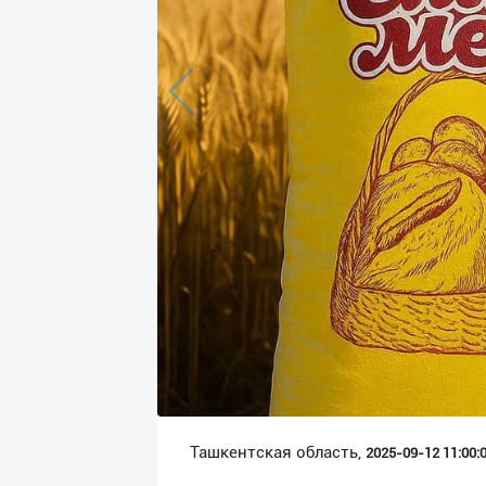
Язык
Личные
данные
Новости
2
Чаты
История
реферальных
переходов
Условия
использования
FAQ
Ташкентская область,
2025-09-12 11:00:0
О