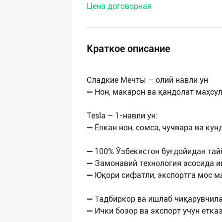
Цена договорная
нас
Техническая
поддержка
Краткое описание
Поделиться
Сладкие Мечты – олий навли ун
приложением
➖ Нон, макарон ва қандолат маҳсул
Выход
Tesla – 1-навли ун:
о
➖ Ёпкан нон, сомса, чучвара ва ку
➖ 100% Ўзбекистон буғдойидан тай
➖ Замонавий технология асосида 
➖ Юқори сифатли, экспортга мос м
➖ Тадбиркор ва ишлаб чиқарувчил