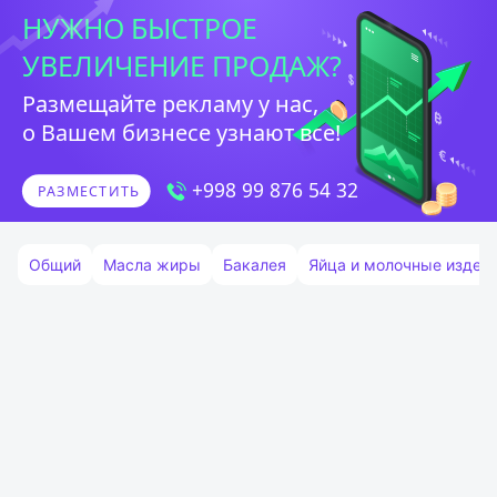
Общий
Масла жиры
Бакалея
Яйца и молочные издел