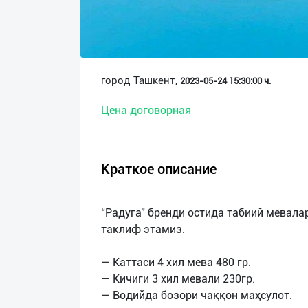
О
нас
Техническая
город Ташкент,
2023-05-24 15:30:00 ч.
поддержка
Цена договорная
Поделиться
приложением
Краткое описание
Выход
о
“Радуга” бренди остида табиий мевала
таклиф этамиз.
— Каттаси 4 хил мева 480 гр.
— Кичиги 3 хил мевали 230гр.
— Водийда бозори чаққон маҳсулот.