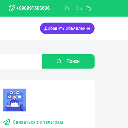
+998991506666
Ўз
O'z
Ру
Добавить объявление
Поиск
Связаться по телеграм