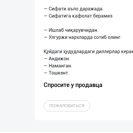
— Сифати аъло даражада.
— Сифатига кафолат берамиз.
— Ишлаб чиқарувчидан.
— Улгуржи нархларда сотиб олинг.
Қуйдаги ҳудудлардаги диллерлар керак
— Андижон.
— Наманган.
Спросите у продавца
ПОЖАЛОВАТЬСЯ