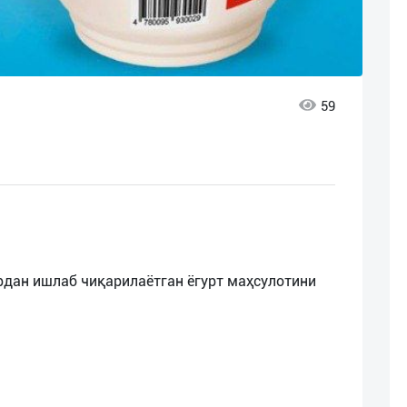
59
рдан ишлаб чиқарилаётган ёгурт маҳсулотини