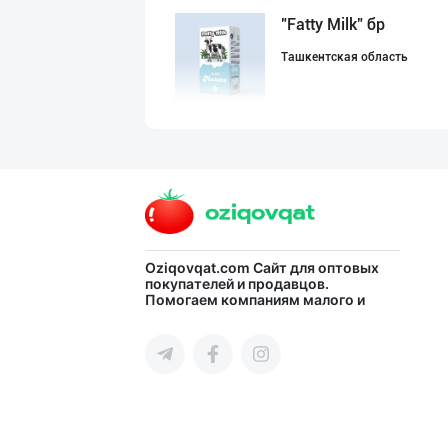
"Fatty Milk" бр
Ташкентская область
ТОШКЕНТ ТУХУМЛА
город Ташкент
"Fatty Milk" бр
Oziqovqat.com
Сайт для оптовых
покупателей и продавцов.
Помогаем компаниям малого и
Ташкентская область
среднего бизнеса Узбекистана и
СНГ быстро найти лучших
поставщиков и новых клиентов,
продвигать свою продукцию в
интернете.
Сир (пишлоқ) ва
город Ташкент