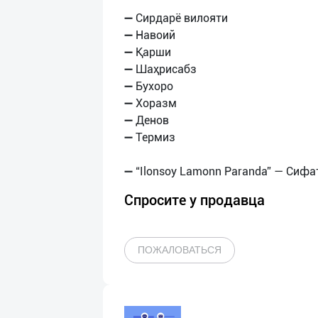
➖ Сирдарё вилояти
➖ Навоий
➖ Қарши
➖ Шаҳрисабз
➖ Бухоро
➖ Хоразм
➖ Денов
➖ Термиз
Спросите у продавца
ПОЖАЛОВАТЬСЯ