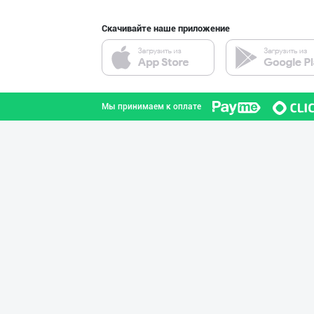
Скачивайте наше приложение
Сыр (Пишлоқ) ва
город Ташкент
Мы принимаем к оплате
ТАБИИЙ СУТ МАҲС
Ташкентская область
Шаҳрисабз шаҳри
Кашкадарьинская область
"Ilma" бренди о