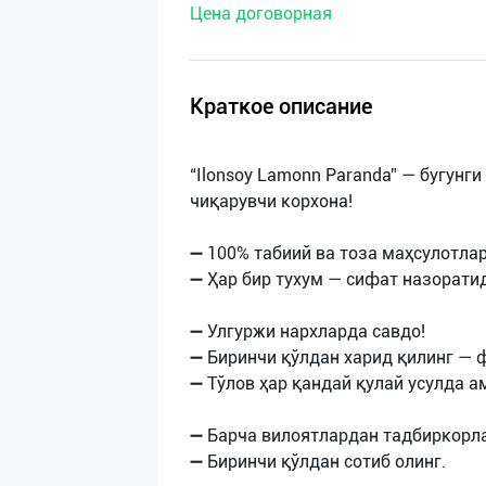
Цена договорная
нас
Техническая
поддержка
Краткое описание
Поделиться
“Ilonsoy Lamonn Paranda” — бугунг
приложением
чиқарувчи корхона!
Выход
➖ 100% табиий ва тоза маҳсулотла
о
➖ Ҳар бир тухум — сифат назорати
➖ Улгуржи нархларда савдо!
➖ Биринчи қўлдан харид қилинг — 
➖ Тўлов ҳар қандай қулай усулда 
➖ Барча вилоятлардан тадбиркорл
➖ Биринчи қўлдан сотиб олинг.