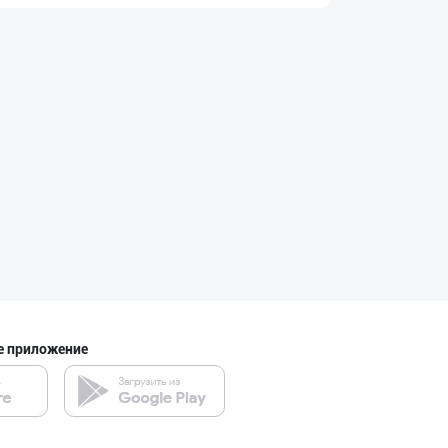
Хоразм, Ангрен,
город Ташкент
LAZZAT ОШ ТУЗИ
Сырдарьинская область
Ҳудудий дилерла
город Ташкент
е приложение
"SHAMS PRO FOOD
город Ташкент