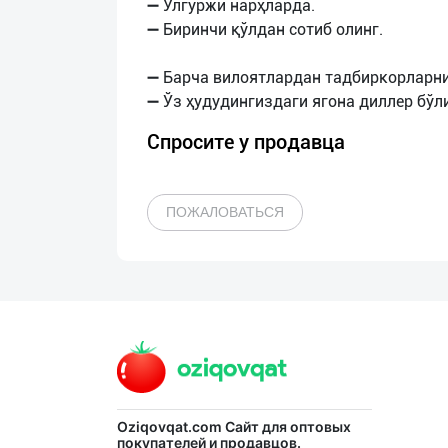
➖ Улгуржи нарҳларда.
➖ Биринчи қўлдан сотиб олинг.
➖ Барча вилоятлардан тадбиркорларни
Спросите у продавца
ПОЖАЛОВАТЬСЯ
Oziqovqat.com
Сайт для оптовых
покупателей и продавцов.