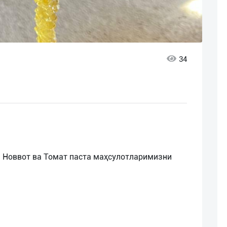
34
 Новвот ва Томат паста маҳсулотларимизни