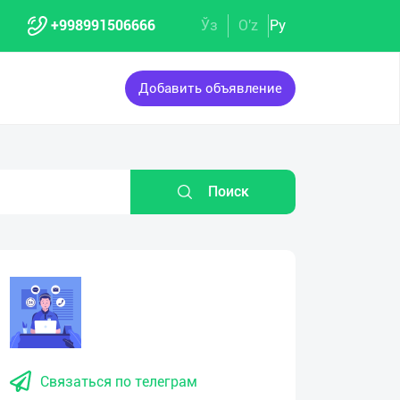
+998991506666
Ўз
O'z
Ру
Добавить объявление
Поиск
Связаться по телеграм