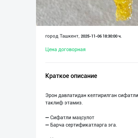
О
нас
Техническая
город Ташкент,
2025-11-06 18:30:00 ч.
поддержка
Цена договорная
Поделиться
приложением
Краткое описание
Выход
о
Эрон давлатидан келтирилган сифатли
таклиф этамиз.
➖ Сифатли маҳсулот
➖ Барча сертификатларга эга.