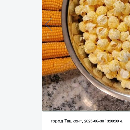
Язык
Личные
данные
Новости
2
Чаты
История
реферальных
переходов
Условия
использования
FAQ
город Ташкент,
2025-06-30 13:00:00 ч.
О