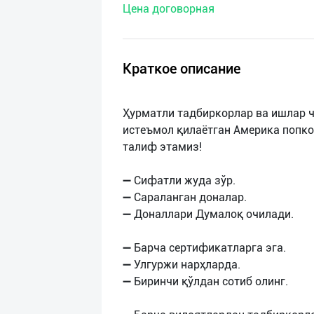
Цена договорная
нас
Техническая
поддержка
Краткое описание
Поделиться
Ҳурматли тадбиркорлар ва ишлар ч
приложением
истеъмол қилаётган Америка попко
талиф этамиз!
Выход
о
➖ Сифатли жуда зўр.
➖ Сараланган доналар.
➖ Доналлари Думалоқ очилади.
➖ Барча сертификатларга эга.
➖ Улгуржи нарҳларда.
➖ Биринчи қўлдан сотиб олинг.