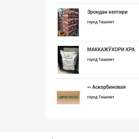
Эрондан келтири
город Ташкент
МАККАЖЎХОРИ КРА
город Ташкент
➖ Аскорбиновая
город Ташкент
Тошкентдаги омб
город Ташкент