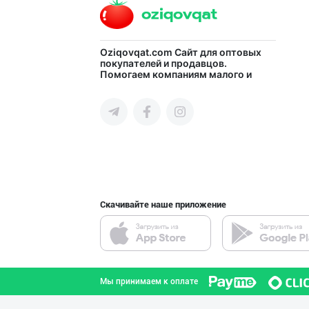
Хоразм, Ангрен,
Oziqovqat.com
Сайт для оптовых
покупателей и продавцов.
Помогаем компаниям малого и
город Ташкент
среднего бизнеса Узбекистана и
СНГ быстро найти лучших
поставщиков и новых клиентов,
продвигать свою продукцию в
интернете.
Ҳудудий дилерла
город Ташкент
Скачивайте наше приложение
AROMSA — иннова
город Ташкент
Мы принимаем к оплате
➖ Агар Агар RGM