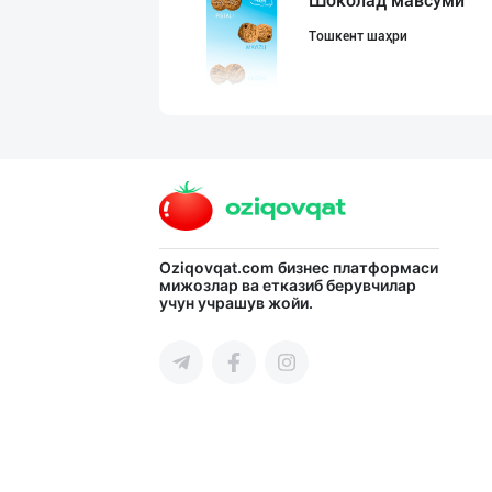
Шоколад мавсуми
Тошкент шаҳри
"MIRAY" — Европ
Тошкент шаҳри
"RIKKO TOYS" —
Oziqovqat.com
бизнес платформаси
мижозлар ва етказиб берувчилар
учун учрашув жойи.
Тошкент шаҳри
"Bonella" ва "B
Тошкент шаҳри