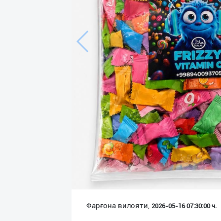
Язык
Личные
данные
Новости
2
Чаты
История
реферальных
переходов
Условия
использования
FAQ
Фарғона вилояти,
2026-05-16 07:30:00 ч.
О