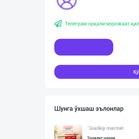
Телеграм орқали мурожаат қил
Хабар ёзинг
Қў
Шунга ўхшаш эълонлар
"Sladkiy marmel
Тошкент шаҳри