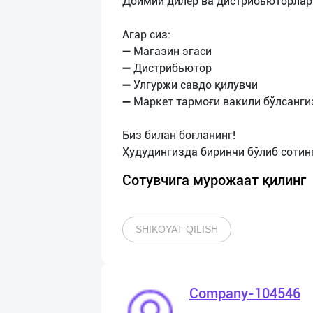
Доимий дилер ва дистрибьюторлар
Агар сиз:
➖ Магазин эгаси
➖ Дистрибьютор
➖ Улгуржи савдо қилувчи
➖ Маркет тармоғи вакили бўлсанги
Биз билан боғланинг!
Сотувчига мурожаат қилинг
SHIKOYAT QILISH
Company-104546