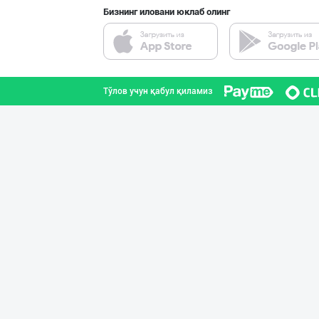
Бизнинг иловани юклаб олинг
Савдосини оширм
Тошкент шаҳри
Тўлов учун қабул қиламиз
"Bonella" ва "B
Тошкент шаҳри
"Hassons" – Ўзб
Тошкент шаҳри
"Восточная Сказ
Тошкент шаҳри