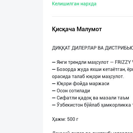
Келишилган нархда
нас
Техническая
поддержка
Қисқача Малумот
Поделиться
ДИҚҚАТ ДИЛЕРЛАР ВА ДИСТРИБЬЮ
приложением
➖ Янги трендли маҳсулот — FRIZZY 
Выход
➖ Бозорда жуда яхши кетаётган, ё
о
орасида талаб юқори маҳсулот.
➖ Юқори фойда маржаси
➖ Осон сотилади
➖ Сифатли қадоқ ва мазали таъм
➖ Ўзбекистон бўйлаб ҳамкорликка
Ҳажм: 500 г