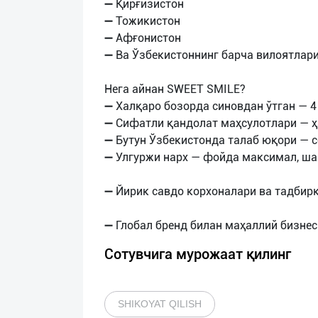
➖ Қирғизистон
➖ Тожикистон
➖ Афғонистон
➖ Ва Ўзбекистоннинг барча вилоятлари
Нега айнан SWEET SMILE?
➖ Халқаро бозорда синовдан ўтган — 4
➖ Сифатли қандолат маҳсулотлари — ҳ
➖ Бутун Ўзбекистонда талаб юқори — 
➖ Улгуржи нарх — фойда максимал, ша
➖ Йирик савдо корхоналари ва тадбир
Сотувчига мурожаат қилинг
SHIKOYAT QILISH