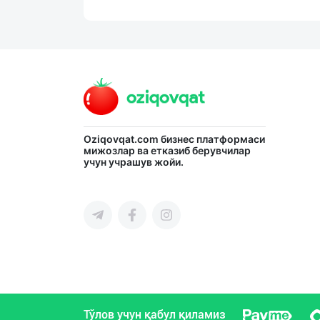
Oziqovqat.com
бизнес платформаси
мижозлар ва етказиб берувчилар
учун учрашув жойи.
Тўлов учун қабул қиламиз