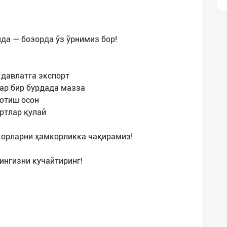
да — бозорда ўз ўрнимиз бор!
 давлатга экспорт
ар бир бурдада мазза
сотиш осон
ртлар қулай
корларни ҳамкорликка чақирамиз!