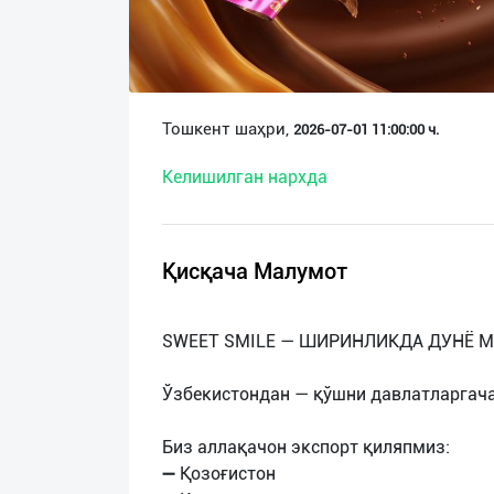
О
нас
Техническая
Тошкент шаҳри,
2026-07-01 11:00:00 ч.
поддержка
Келишилган нархда
Поделиться
приложением
Қисқача Малумот
Выход
о
SWEET SMILE — ШИРИНЛИКДА ДУНЁ М
Ўзбекистондан — қўшни давлатларгача
Биз аллақачон экспорт қиляпмиз:
➖ Қозоғистон