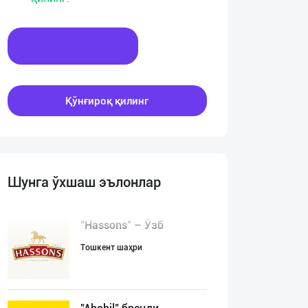
Хабар ёзинг
Қўнғироқ қилинг
Шунга ўхшаш эълонлар
"Hassons" – Ўзб
Тошкент шаҳри