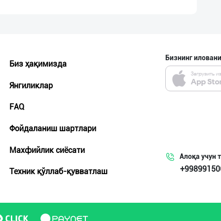
Бизнинг иловани
Биз ҳақимизда
Янгиликлар
FAQ
Фойдаланиш шартлари
Махфийлик сиёсати
Алоқа учун 
+99899150
Техник қўллаб-қувватлаш