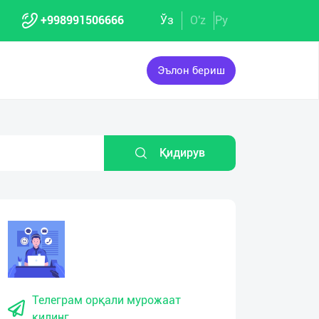
+998991506666
Ўз
O'z
Ру
Эълон бериш
Қидирув
Телеграм орқали мурожаат
қилинг.