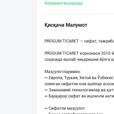
Келишилган нархда
нас
Техническая
поддержка
Қисқача Малумот
Поделиться
PROGUM TICARET — сифат, тажриба 
приложением
PROGUM TICARET корхонаси 2010-йи
Выход
соҳасида ишлаб чиқаришни йўлга қ
о
Маҳсулотларимиз:
➖ Европа, Туркия, Хитой ва Ўзбеки
олинган сифатли хом ашёлар асос
➖ Замонавий технологиялар ва қат
➖ Барқарор сифат ва ишончли нати
➖ Сифатли маҳсулот