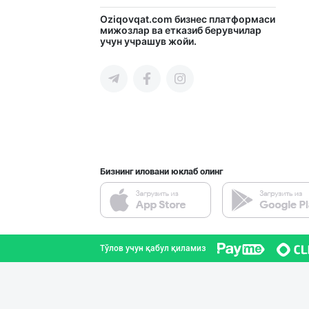
GREAT SELL GROU
Oziqovqat.com
бизнес платформаси
мижозлар ва етказиб берувчилар
учун учрашув жойи.
Тошкент шаҳри
“Marvellous swe
Тошкент шаҳри
Бизнинг иловани юклаб олинг
"RIKKO TOYS" —
Тошкент шаҳри
Тўлов учун қабул қиламиз
Савдосини оширм
Тошкент шаҳри