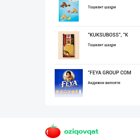
Тошкент шаҳри
"KUKSUBOSS", "К
Тошкент шаҳри
"FEYA GROUP COM
Андижон вилояти
RISOLA ONA — OS
Наманган вилояти