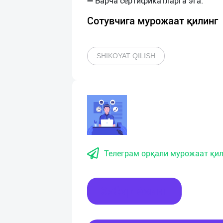
Сотувчига мурожаат қилинг
SHIKOYAT QILISH
Телеграм орқали мурожаат қил
Хабар ёзинг