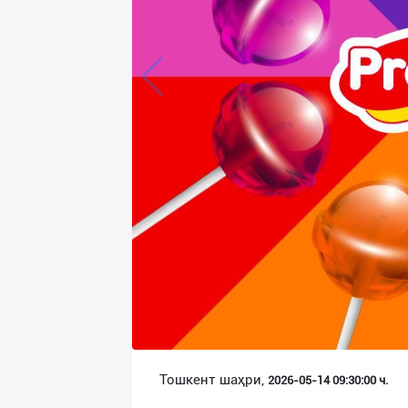
Язык
Личные
данные
Новости
2
Чаты
История
реферальных
переходов
Условия
использования
FAQ
Тошкент шаҳри,
2026-05-14 09:30:00 ч.
О