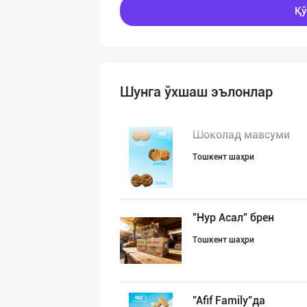
Қў
Шунга ўхшаш эълонлар
Шоколад мавсуми
Тошкент шаҳри
"Нур Асал" брен
Тошкент шаҳри
"Afif Family"да