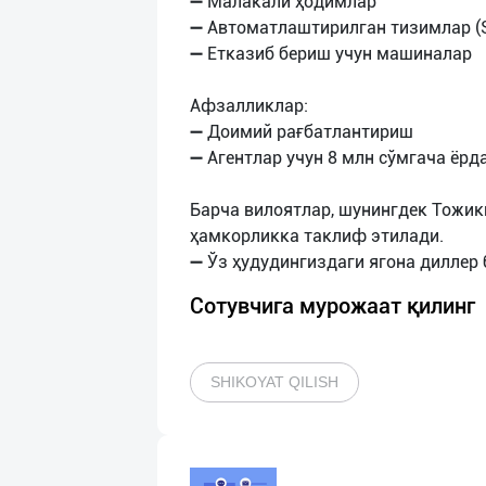
➖ Малакали ҳодимлар
➖ Автоматлаштирилган тизимлар (Sa
➖ Етказиб бериш учун машиналар
Афзалликлар:
➖ Доимий рағбатлантириш
➖ Агентлар учун 8 млн сўмгача ёрд
Барча вилоятлар, шунингдек Тожик
ҳамкорликка таклиф этилади.
Сотувчига мурожаат қилинг
SHIKOYAT QILISH