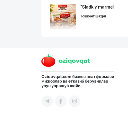
"Sladkiy marmel
Тошкент шаҳри
"Hassons" – Ўзб
Тошкент шаҳри
Шоколад мавсуми
Oziqovqat.com
бизнес платформаси
мижозлар ва етказиб берувчилар
учун учрашув жойи.
Тошкент шаҳри
"Нур Асал" брен
Тошкент шаҳри