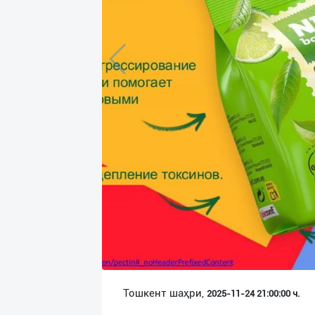
Язык
Личные
данные
Новости
2
Чаты
История
реферальных
переходов
Условия
использования
FAQ
Тошкент шаҳри,
2025-11-24 21:00:00 ч.
О