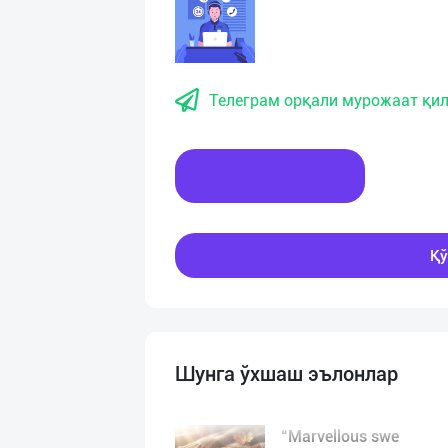
Телеграм орқали мурожаат қил
Хабар ёзинг
Қў
Шунга ўхшаш эълонлар
“Marvellous swe