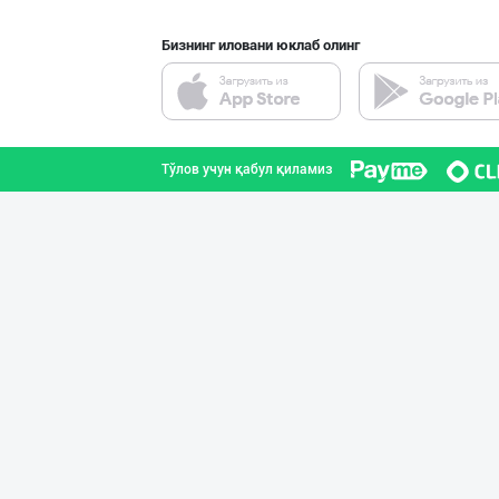
Бизнинг иловани юклаб олинг
"Восточная Сказ
Тошкент шаҳри
Тўлов учун қабул қиламиз
"RIKKO TOYS" —
Тошкент шаҳри
Шоколад мавсуми
Тошкент шаҳри
GREAT SELL GROU