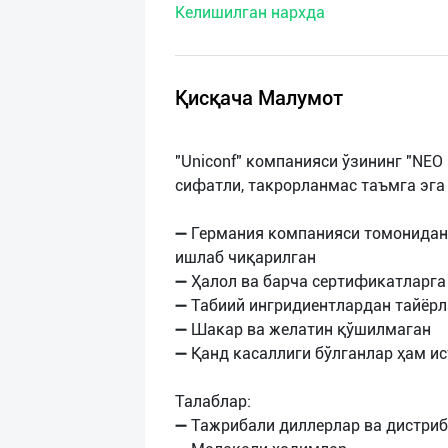
Келишилган нархда
нас
Техническая
поддержка
Қисқача Малумот
Поделиться
"Uniconf" компанияси ўзининг "NEO B
приложением
сифатли, такрорланмас таъмга эга
Выход
➖ Германия компанияси томонидан
о
ишлаб чиқарилган
➖ Ҳалол ва барча сертификатларга
➖ Табиий ингридиентлардан тайёрл
➖ Шакар ва желатин қўшилмаган
➖ Қанд касаллиги бўлганлар ҳам 
Талаблар:
➖ Тажрибали диллерлар ва дистри