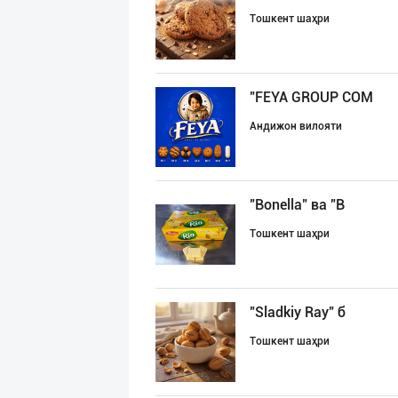
Тошкент шаҳри
"FEYA GROUP COM
Андижон вилояти
"Bonella" ва "B
Тошкент шаҳри
"Sladkiy Ray" б
Тошкент шаҳри