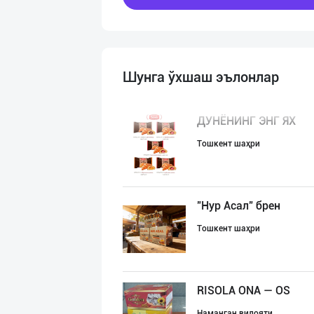
Шунга ўхшаш эълонлар
ДУНЁНИНГ ЭНГ ЯХ
Тошкент шаҳри
"Нур Асал" брен
Тошкент шаҳри
RISOLA ONA — OS
Наманган вилояти