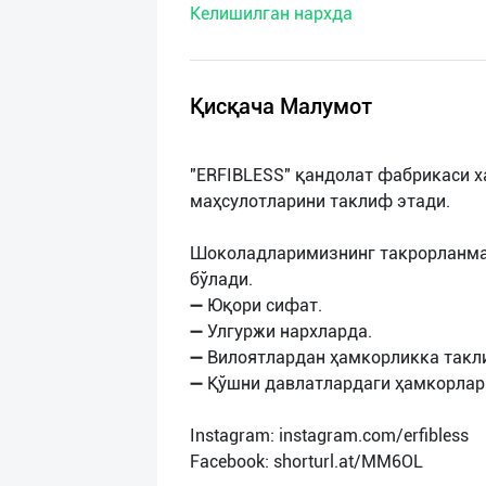
Келишилган нархда
нас
Техническая
поддержка
Қисқача Малумот
Поделиться
"ERFIBLESS" қандолат фабрикаси х
приложением
маҳсулотларини таклиф этади.
Выход
Шоколадларимизнинг такрорланмас
о
бўлади.
➖ Юқори сифат.
➖ Улгуржи нархларда.
➖ Вилоятлардан ҳамкорликка такл
➖ Қўшни давлатлардаги ҳамкорлар
Instagram: instagram.com/erfibless