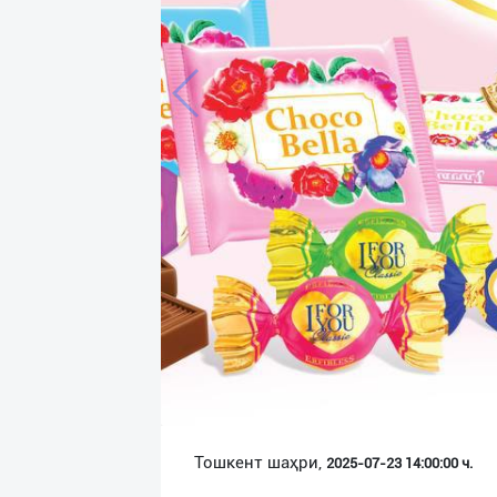
Язык
Личные
данные
Новости
2
Чаты
История
реферальных
переходов
Условия
использования
FAQ
Тошкент шаҳри,
2025-07-23 14:00:00 ч.
О