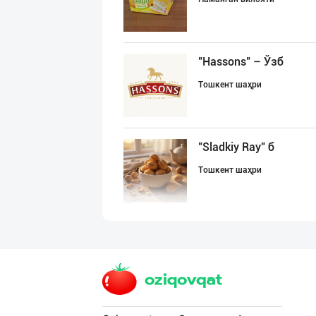
"Hassons" – Ўзб
Тошкент шаҳри
"Sladkiy Ray" б
Тошкент шаҳри
"FEYA GROUP COM
Андижон вилояти