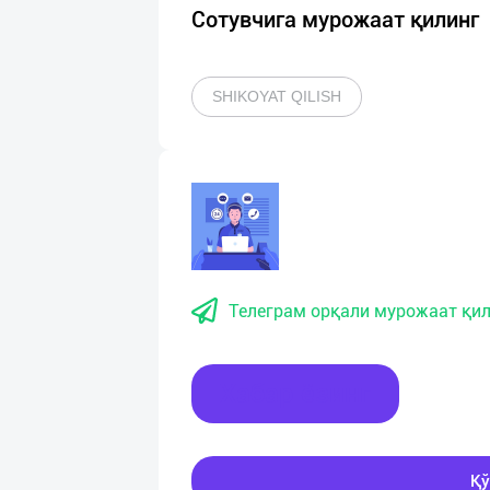
Сотувчига мурожаат қилинг
SHIKOYAT QILISH
Телеграм орқали мурожаат қил
Хабар ёзинг
Қў