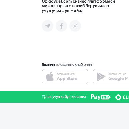
GREAT SELL GROU
Oziqovqat.com
бизнес платформаси
мижозлар ва етказиб берувчилар
учун учрашув жойи.
Тошкент шаҳри
"KUKSUBOSS", "К
Тошкент шаҳри
Бизнинг иловани юклаб олинг
"RIKKO TOYS" —
Тошкент шаҳри
Тўлов учун қабул қиламиз
“Marvellous swe
Тошкент шаҳри