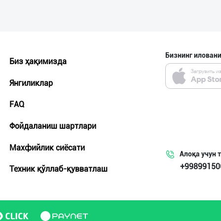
Бизнинг иловани
Биз ҳақимизда
Янгиликлар
FAQ
Фойдаланиш шартлари
Махфийлик сиёсати
Алоқа учун 
+99899150
Техник қўллаб-қувватлаш