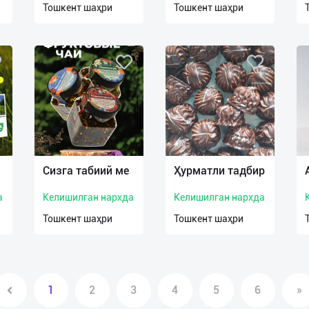
Тошкент шаҳри
Тошкент шаҳри
Сизга табиий ме
Ҳурматли тадбир
а
Келишилган нархда
Келишилган нархда
Тошкент шаҳри
Тошкент шаҳри
1
2
3
4
5
6
»