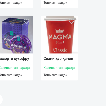
Тошкент шаҳри
Тошкент шаҳри
Ассорти сухофру
Сизни ҳар қачон
Келишилган нархда
Келишилган нархда
Тошкент шаҳри
Тошкент шаҳри