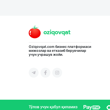
Oziqovqat.com
бизнес платформаси
мижозлар ва етказиб берувчилар
учун учрашув жойи.
Тўлов учун қабул қиламиз