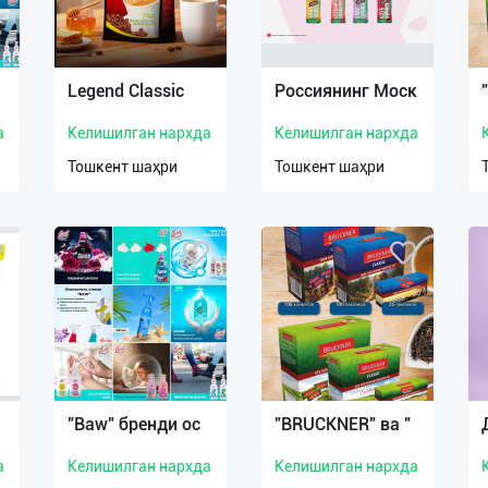
Legend Classic
Россиянинг Моск
а
Келишилган нархда
Келишилган нархда
Тошкент шаҳри
Тошкент шаҳри
"Baw" бренди ос
"BRUCKNER" ва "
а
Келишилган нархда
Келишилган нархда