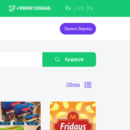
+998991506666
Ўз
O'z
Ру
Эълон бериш
Қидирув
Обуна