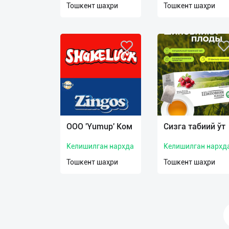
Тошкент шаҳри
Тошкент шаҳри
О
нас
Техническая
поддержка
Поделиться
приложением
ООО 'Yumup' Ком
Сизга табиий ўт
Выход
о
Келишилган нархда
Келишилган нархд
Тошкент шаҳри
Тошкент шаҳри