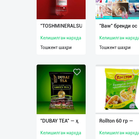
Язык
"TOSHMINERALSUV
"Baw" бренди ос
Личные
данные
Келишилган нархда
Келишилган нархд
Тошкент шаҳри
Тошкент шаҳри
Новости
2
Чаты
История
реферальных
переходов
Условия
использования
"DUBAY TEA" — ҳ
Rollton 60 гр —
FAQ
Келишилган нархда
Келишилган нархд