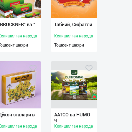
"BRUCKNER" ва "
Табиий, Сифатли
Келишилган нархда
Келишилган нархда
Тошкент шаҳри
Тошкент шаҳри
Дўкон эгалари в
AATCO ва HUMO
ч
Келишилган нархда
Келишилган нархда