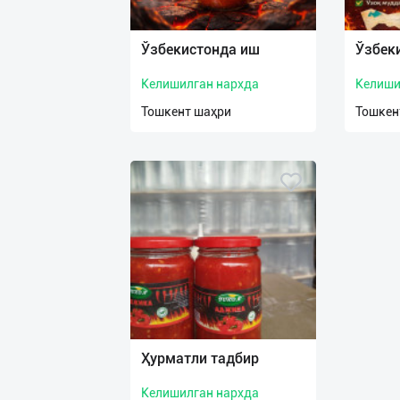
Язык
Личные
Ўзбекистонда иш
Ўзбек
данные
Келишилган нархда
Келиши
Новости
Тошкент шаҳри
Тошкен
2
Чаты
История
реферальных
переходов
Условия
использования
FAQ
Ҳурматли тадбир
Келишилган нархда
О