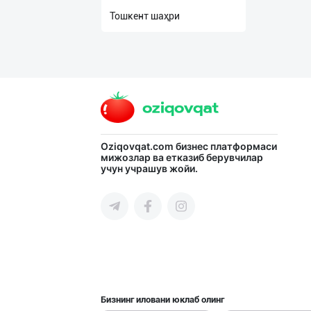
нас
Тошкент шаҳри
Техническая
поддержка
Поделиться
приложением
Oziqovqat.com
бизнес платформаси
Выход
мижозлар ва етказиб берувчилар
о
учун учрашув жойи.
Бизнинг иловани юклаб олинг