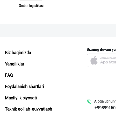
Ombor logistikasi
Bizning ilovani yu
Biz haqimizda
Yangiliklar
FAQ
Foydalanish shartlari
Maxfiylik siyosati
Aloqa uchun 
+99899150
Texnik qo'llab-quvvatlash