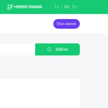
+998991506666
Ўз
O'z
Ру
E'lon berish
Qidiruv