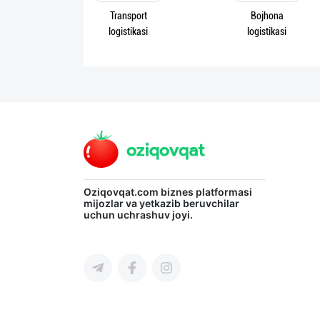
Transport
Bojhona
Язык
logistikasi
logistikasi
Личные
данные
Новости
2
Чаты
История
Oziqovqat.com
biznes platformasi
реферальных
mijozlar va yetkazib beruvchilar
uchun uchrashuv joyi.
переходов
Условия
использования
FAQ