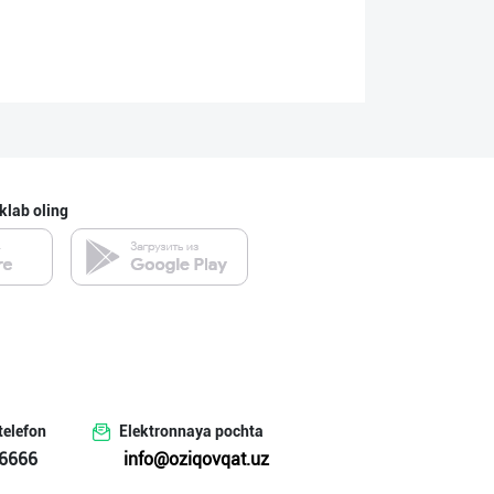
klab oling
telefon
Elektronnaya pochta
6666
info@oziqovqat.uz